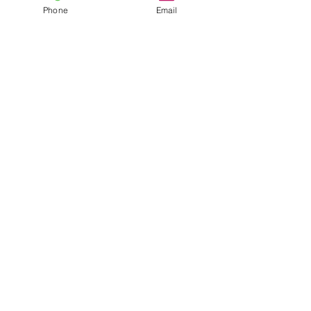
Phone
Email
ジョージア州チェロキー郡「メトロと山が出
会う場所」| ©チェロキー郡委員会
店員のメール
プライバシーに関する声明
規約と条件
ADAコンプライアンス
人身売買に関する通知
タイトルIV
Legal Notice