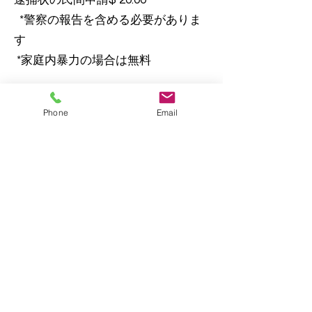
逮捕状の民間申請$ 20.00 *
*警察の報告を含める必要がありま
す
*家庭内暴力の場合は無料
フィエリファシアの令状（fi.fa。）
Phone
Email
$ 29.00
ジョージア州チェロキー郡「メトロと山が出
会う場所」| ©チェロキー郡委員会
店員のメール
プライバシーに関する声明
規約と条件
ADAコンプライアンス