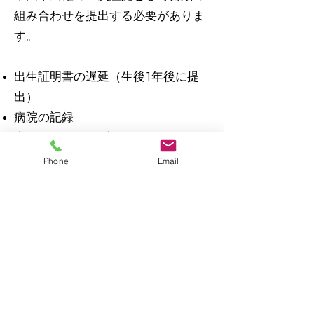
組み合わせを提出する必要がありま
す。
出生証明書の遅延（生後1年後に提
出）
病院の記録
宗教的記録（バプテスマ、聖体拝
領、祝福、家族の聖書などの証明
Phone
Email
書）
初期の学校の記録
お子さんが出生証明書を提出したこ
とがない場合は、必要な書類を参照
してください。