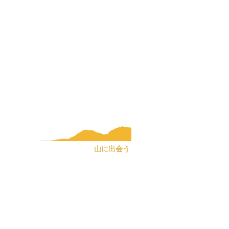
キー郡委員会
買に関する通知
タイトルIV
山に出会う