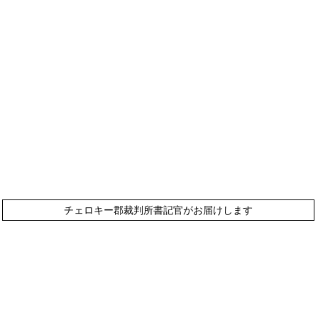
州チェロキー郡「メトロと山が出会う場所」| ©チェロ
関する声明
規約と条件
ADAコンプライアンス
人身売
Legal Notice
チェロキー郡裁判所書記官がお届けします