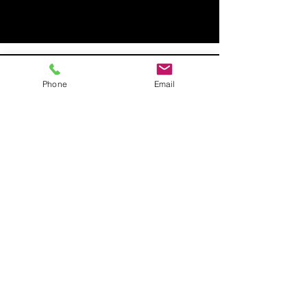
https://www.cherokeega.com/solicitor-
general/
Efile-州裁判所
Phone
Email
Odyssey®eFileGAを使用すると、ユーザ
ーは、24時間年中無休で、いつでもどこ
からでも、単一のWebサイトから多数の
ジョージア州の裁判所に訴訟や電子ファ
イル文書を簡単に開くことができます。
規則22情報状態
ルール22-リクエスト
ルール22-新しいリソース